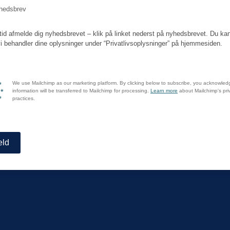
hedsbrev
tid afmelde dig nyhedsbrevet – klik på linket nederst på nyhedsbrevet. Du ka
i behandler dine oplysninger under “Privatlivsoplysninger” på hjemmesiden.
We use Mailchimp as our marketing platform. By clicking below to subscribe, you acknowled
information will be transferred to Mailchimp for processing.
Learn more
about Mailchimp's pri
practices.